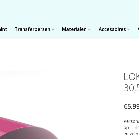
aint
Transferpersen
Materialen
Accessoires
LOK
30,
€5.9
Persona
op T-sh
en zeer