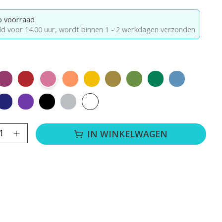
 voorraad
ld voor 14.00 uur,
wordt binnen 1 - 2 werkdagen verzonden
oud
Rozerood
Rood
Roze
Oranje
Geel
Goud
Grasgroen
Groen
Oceaanblau
blauw
Koningsblauw
Paars
Zwart
Zilver
Wit
lheid:
IN WINKELWAGEN