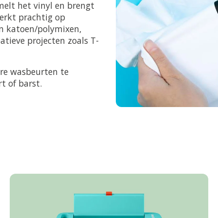
elt het vinyl en brengt
werkt prachtig op
en katoen/polymixen,
eatieve projecten zoals T-
ere wasbeurten te
t of barst.