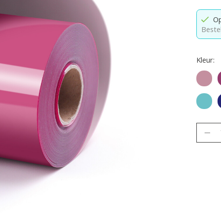
Op
Beste
Kleur:
Roség
Aqua
Hoevee