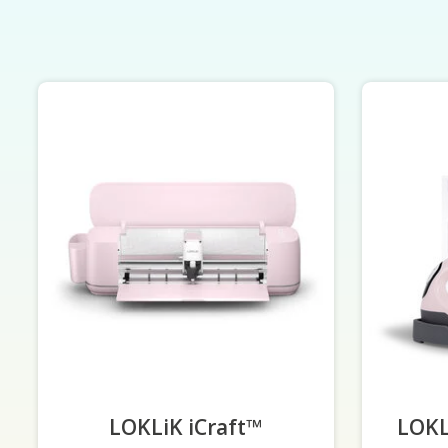
Productcarrousel-items
LOKLiK iCraft™
-
LOKL