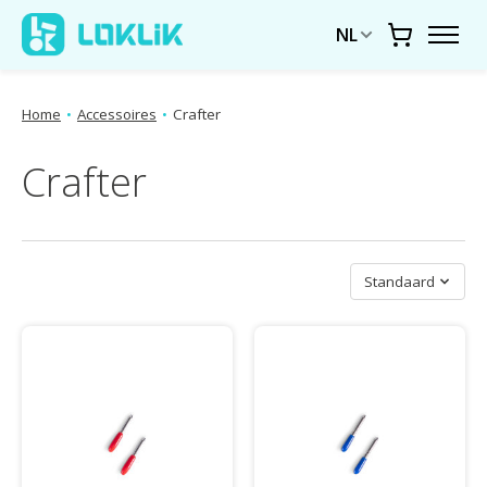
NL
Winkelwa
Home
•
Accessoires
•
Crafter
Crafter
Sorteren op
Standaard