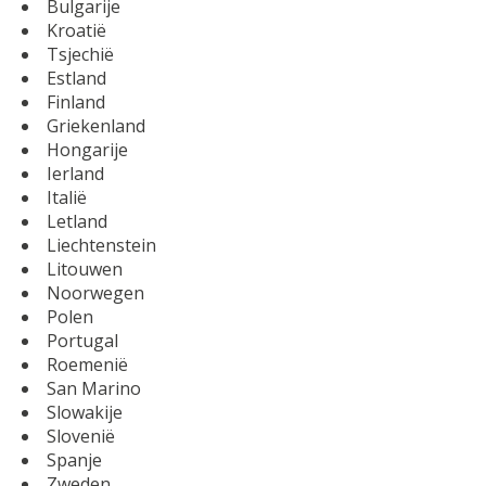
Bulgarije
Kroatië
Tsjechië
Estland
Finland
Griekenland
Hongarije
Ierland
Italië
Letland
Liechtenstein
Litouwen
Noorwegen
Polen
Portugal
Roemenië
San Marino
Slowakije
Slovenië
Spanje
Zweden