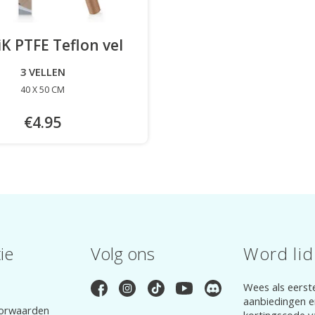
K PTFE Teflon vel
-
3 VELLEN
40 X 50 CM
€4.95
ie
Volg ons
Word lid
Wees als eerst
aanbiedingen e
orwaarden
kortingscode v