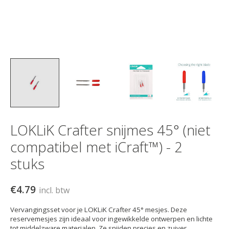
LOKLiK Crafter snijmes 45° (niet
compatibel met iCraft™) - 2
stuks
€4.79
incl. btw
Vervangingsset voor je LOKLiK Crafter 45° mesjes. Deze
reservemesjes zijn ideaal voor ingewikkelde ontwerpen en lichte
tot middelzware materialen. Ze snijden precies en zuiver,