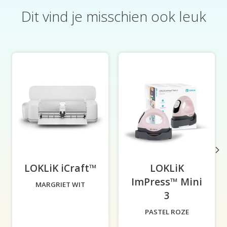
Dit vind je misschien ook leuk
Productcarrousel-items
LOKLiK iCraft™
-
LOKLiK
ImPress™ Mini
MARGRIET WIT
3
-
PASTEL ROZE