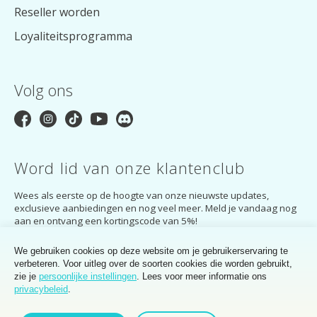
Reseller worden
Loyaliteitsprogramma
Volg ons
Word lid van onze klantenclub
Wees als eerste op de hoogte van onze nieuwste updates,
exclusieve aanbiedingen en nog veel meer. Meld je vandaag nog
aan en ontvang een kortingscode van 5%!
AANMELDEN
We gebruiken cookies op deze website om je gebruikerservaring te
verbeteren. Voor uitleg over de soorten cookies die worden gebruikt,
Door je aan te melden ga je akkoord met het
privacybeleid
van de
zie je
persoonlijke instellingen
. Lees voor meer informatie ons
MakerMondo Customer Club.
privacybeleid
.