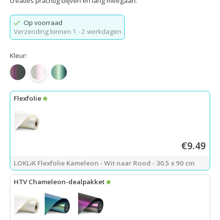
creaties prachtig blijven en lang meegaan.
Op voorraad
Verzending binnen 1 - 2 werkdagen
Kleur:
Van groen naar paars
Van wit naar rood
Goud naar groen
Flexfolie
€9.49
LOKLiK Flexfolie Kameleon - Wit naar Rood - 30.5 x 90 cm
HTV Chameleon-dealpakket
LOKLiK Flexfolie - Wit naar Rood - 30,5 x 90 cm
+
Flexfolie - Gou