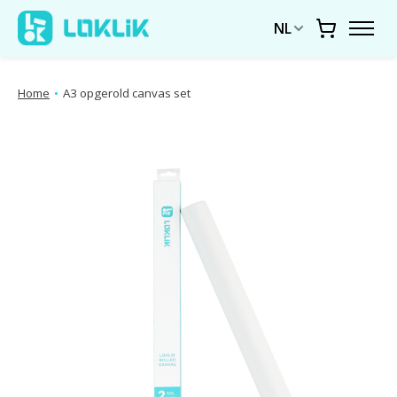
NL
Winkelwa
Home
•
A3 opgerold canvas set
Diavoorstelling productafbeeldingen Items